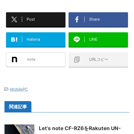
Post
Share
Hatena
LINE
note
URLコピー
-
MobilePC
関連記事
Let’s note CF-RZ6をRakuten UN-