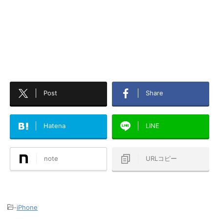
Post
Share
Hatena
LINE
note
URLコピー
-
iPhone