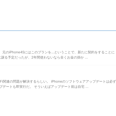
ら、元のiPhone4Sにはこのプランを…ということで、新たに契約をすることに
に譲る予定だったが、2年間使わないなら全くお金の掛か ...
-Fi関連の問題が解決するらしい。 iPhoneのソフトウェアアップデートは必ず
デートも即実行だ。 そういえばアップデート前は自宅 ...