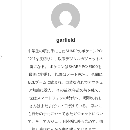
garfield
中学生の頃に手にしたSHARPのポケコンPC-
で
1211を皮切りに、以来デジタルガジェットの
虜になる。 ポケコンはSHARP PC-E500を
最後に撤退し、以降はノートPCへ。 合間に
BCLブームに飲まれ、自然な流れでアマチュ
ア無線に没入。 その後20年超の時を経て、
世はスマートフォンの時代へ。 昭和のおじ
さんはまだまだついて行けている。 幸いに
も自分の手元にやってきたガジェットについ
て、そしてガジェット関係以外も含めて、情
報と感想なんかを書き綴っていきます。