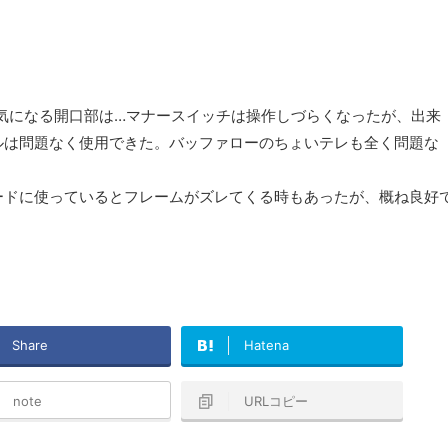
気になる開口部は…マナースイッチは操作しづらくなったが、出来
ルは問題なく使用できた。バッファローのちょいテレも全く問題な
ードに使っているとフレームがズレてくる時もあったが、概ね良好
Share
Hatena
note
URLコピー