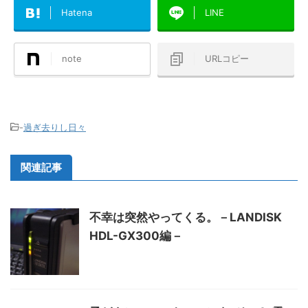
Hatena
LINE
note
URLコピー
-
過ぎ去りし日々
関連記事
不幸は突然やってくる。－LANDISK
HDL-GX300編－