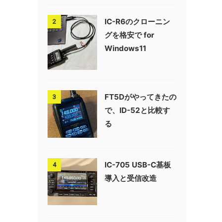
IC-R6のクローニン
2
グを格安で for
Windows11
FT5Dがやってきたの
3
で、ID-52と比較す
る
IC-705 USB-C基板
4
導入と受信改造