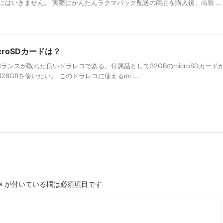
はいきません。 実際にかんたんラクマパック配送の商品を購入後、出張 ...
icroSDカードは？
のバランスが取れた良いドラレコである。付属品として32GBのmicroSDカード
8GBを使いたい。 このドラレコに使えるmi ...
※
が付いている欄は必須項目です