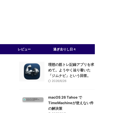
レビュー
過ぎ去りし日々
理想の筋トレ記録アプリを求
めて。ようやく辿り着いた
「ジムナビ」という回答。
2026/6/26
macOS 26 Tahoe で
TimeMachineが使えない件
の解決策