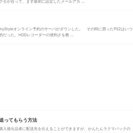
セが合って、まず最初に設定したメールアカ ...
時、SonyStyleオンライン予約のサーバがダウンした。 その時に買ったPS2はいつ
的だった。HDDレコーダーの便利さを教 ...
送ってもらう方法
購入後出品者に配送先を伝えることができますが、かんたんラクマパックの