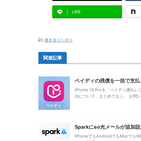
LINE
-
過ぎ去りし日々
関連記事
ペイディの残債を一括で支払
iPhone 14 Proを「ペイディ
法について、まとめておく。 お問い
Sparkにeo光メールが追
iPhoneでもAndroidでもMac