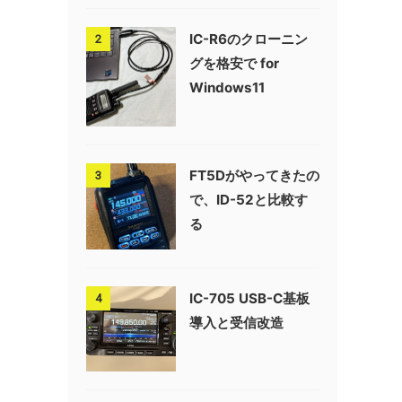
IC-R6のクローニン
2
グを格安で for
Windows11
FT5Dがやってきたの
3
で、ID-52と比較す
る
IC-705 USB-C基板
4
導入と受信改造