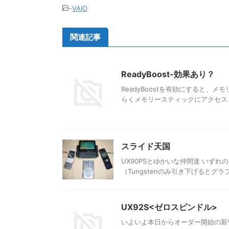
-
VAIO
関連記事
ReadyBoost-効果あり？
ReadyBoostを有効にすると、メモ
らくメモリースティックにアクセスし
スライド天国
UX90PSとゆかいな仲間達 いず
（Tungstenのみ引き下げるとグラフィ
UX92S<ゼロスピンドル>
いよいよ本日からオーダー開始の新VAI