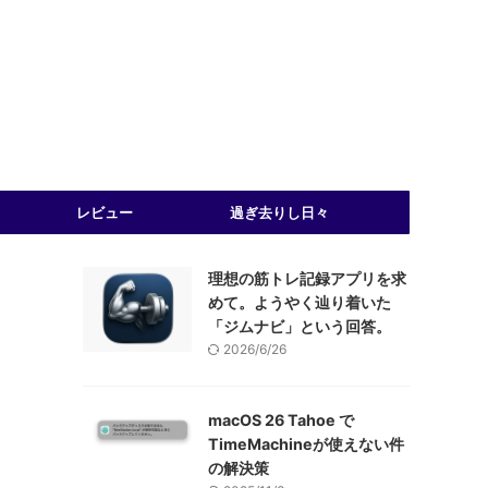
レビュー
過ぎ去りし日々
理想の筋トレ記録アプリを求
めて。ようやく辿り着いた
「ジムナビ」という回答。
2026/6/26
macOS 26 Tahoe で
TimeMachineが使えない件
の解決策