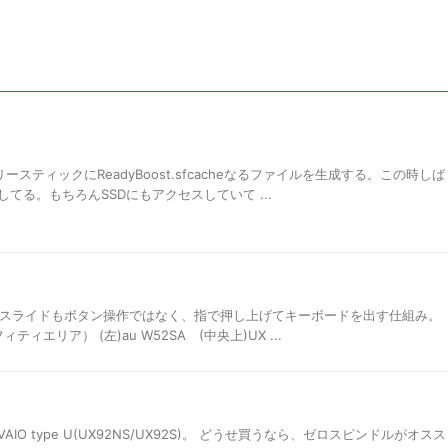
リースティックにReadyBoost.sfcacheなるファイルを生成する。この時しば
てる。もちろんSSDにもアクセスしていて ...
れのスライドもボタン操作ではなく、指で押し上げてキーボードを出す仕組み。
ティエリア） (左)au W52SA (中央上)UX ...
O type U(UX92NS/UX92S)。 どうせ買うなら、ゼロスピンドルがオスス