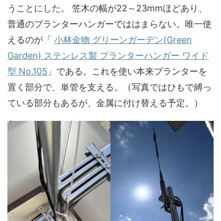
うことにした。 笠木の幅が22～23mmほどあり、
普通のプランターハンガーでははまらない。唯一使
えるのが「
小林金物 グリーンガーデン(Green
Garden) ステンレス製 プランターハンガー ワイド
型 No.105
」である。これを使い本来プランターを
置く部分で、単管を支える。（写真ではひもで縛っ
ている部分もあるが、金属に付け替える予定。）