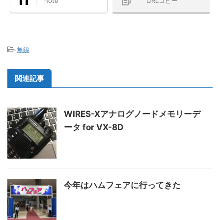
note
URLコピー
-
無線
関連記事
WIRES-Xアナログノードメモリーデ
ータ for VX-8D
今年はハムフェアに行ってきた