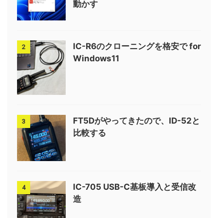
動かす
IC-R6のクローニングを格安で for
2
Windows11
FT5Dがやってきたので、ID-52と
3
比較する
IC-705 USB-C基板導入と受信改
4
造