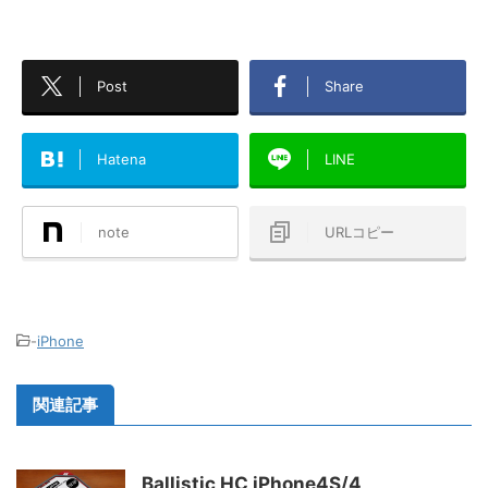
Post
Share
Hatena
LINE
note
URLコピー
-
iPhone
関連記事
Ballistic HC iPhone4S/4