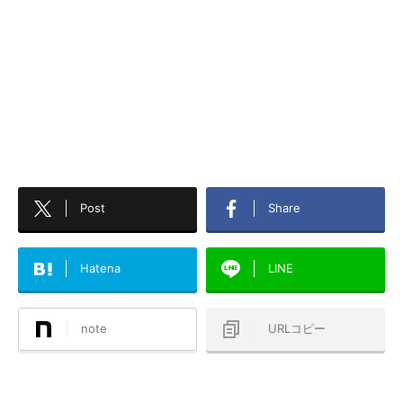
Post
Share
Hatena
LINE
note
URLコピー