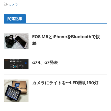
-
カメラ
関連記事
EOS M5とiPhoneをBluetoothで接
続
α7R、α7発表
カメラにライトを〜LED照明160灯