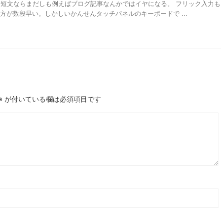
だ。短文ならまだしも例えばブログ記事なんかではイヤになる。 フリック入力も
の方が数段早い。しかしいかんせんタッチパネルのキーボードで ...
※
が付いている欄は必須項目です