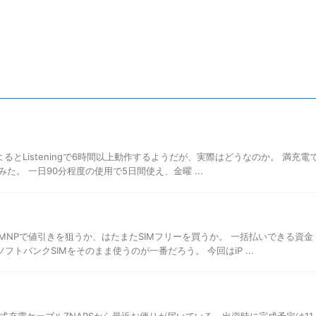
によるとListeningで6時間以上動作するようだが、実際はどうなのか。 満充電
。 一日90分程度の使用で5日間使え、金曜 ...
NPで値引きを狙うか、はたまたSIMフリーを買うか。 一括払いできる資金
フトバンクSIMをそのまま使うのが一番だろう。 今回はiP ...