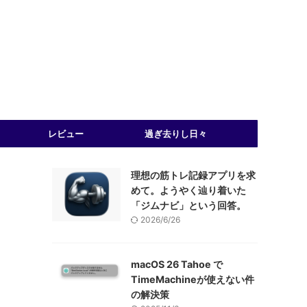
レビュー
過ぎ去りし日々
理想の筋トレ記録アプリを求
めて。ようやく辿り着いた
「ジムナビ」という回答。
2026/6/26
macOS 26 Tahoe で
TimeMachineが使えない件
の解決策