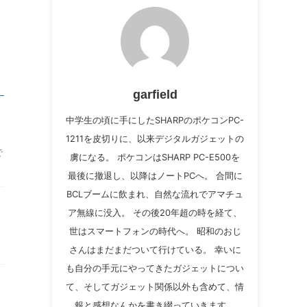
garfield
中学生の頃に手にしたSHARPのポケコンPC-
1211を皮切りに、以来デジタルガジェットの
で
虜になる。 ポケコンはSHARP PC-E500を
最後に撤退し、以降はノートPCへ。 合間に
BCLブームに飲まれ、自然な流れでアマチュ
ア無線に没入。 その後20年超の時を経て、
世はスマートフォンの時代へ。 昭和のおじ
さんはまだまだついて行けている。 幸いに
も自分の手元にやってきたガジェットについ
て、そしてガジェット関係以外も含めて、情
報と感想なんかを書き綴っていきます。