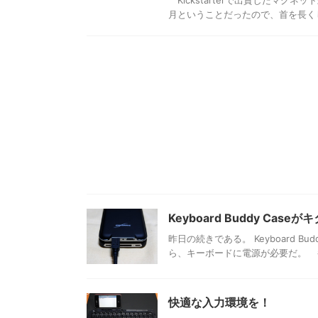
Kickstarterで出資したマグ
月ということだったので、首を長くし
Keyboard Buddy Caseが
昨日の続きである。 Keyboard B
ら、キーボードに電源が必要だ。 もちろんK
快適な入力環境を！