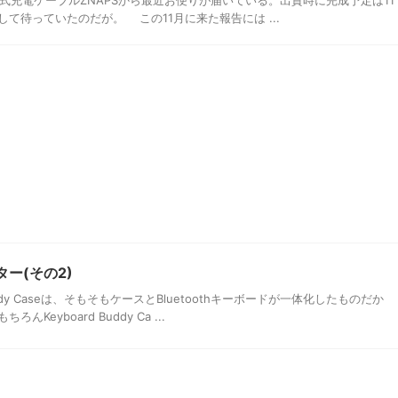
ネット式充電ケーブルZNAPSから最近お便りが届いている。出資時に完成予定は11
て待っていたのだが。 この11月に来た報告には ...
キター(その2)
uddy Caseは、そもそもケースとBluetoothキーボードが一体化したものだか
eyboard Buddy Ca ...