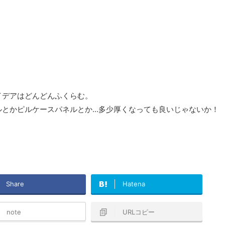
イデアはどんどんふくらむ。
ルとかピルケースパネルとか…多少厚くなっても良いじゃないか！
Share
Hatena
note
URLコピー