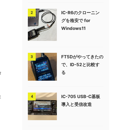
IC-R6のクローニン
2
グを格安で for
Windows11
FT5Dがやってきたの
3
で、ID-52と比較す
る
タ
IC-705 USB-C基板
ま
4
導入と受信改造