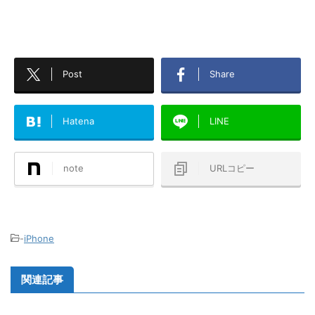
Post
Share
Hatena
LINE
note
URLコピー
-
iPhone
関連記事