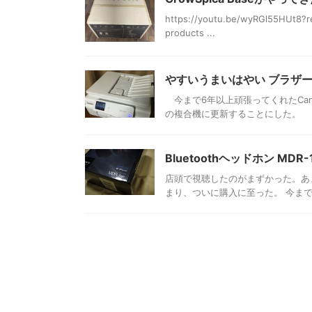
https://youtu.be/wyRGl55HUt8?re
products ...
やすいうまいはやい ブラザー D
今まで6年以上頑張ってくれたCan
の複合機に更新することにした。 今回
Bluetoothヘッドホン MDR-
店頭で視聴したのがまずかった。あ
まり、ついに購入に至った。 今まで