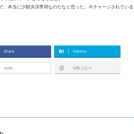
ようで、本当に少額決済専用なのだなと思った。今チャージされている
Share
Hatena
note
URLコピー
きた