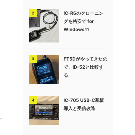
IC-R6のクローニン
2
グを格安で for
Windows11
FT5Dがやってきたの
3
で、ID-52と比較す
る
IC-705 USB-C基板
4
導入と受信改造