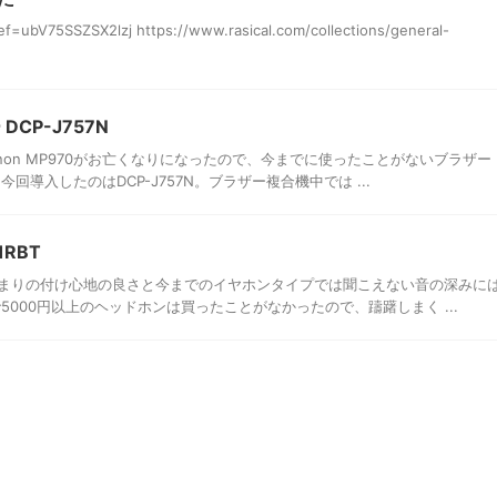
f=ubV75SSZSX2lzj https://www.rasical.com/collections/general-
CP-J757N
on MP970がお亡くなりになったので、今までに使ったことがないブラザー
導入したのはDCP-J757N。ブラザー複合機中では ...
1RBT
まりの付け心地の良さと今までのイヤホンタイプでは聞こえない音の深みに
5000円以上のヘッドホンは買ったことがなかったので、躊躇しまく ...