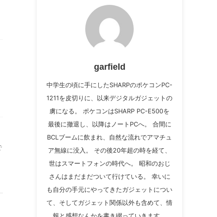
garfield
中学生の頃に手にしたSHARPのポケコンPC-
1211を皮切りに、以来デジタルガジェットの
虜になる。 ポケコンはSHARP PC-E500を
最後に撤退し、以降はノートPCへ。 合間に
BCLブームに飲まれ、自然な流れでアマチュ
で
ア無線に没入。 その後20年超の時を経て、
世はスマートフォンの時代へ。 昭和のおじ
さんはまだまだついて行けている。 幸いに
も自分の手元にやってきたガジェットについ
て、そしてガジェット関係以外も含めて、情
報と感想なんかを書き綴っていきます。