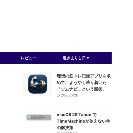
レビュー
過ぎ去りし日々
理想の筋トレ記録アプリを求
めて。ようやく辿り着いた
「ジムナビ」という回答。
2026/6/26
macOS 26 Tahoe で
TimeMachineが使えない件
の解決策