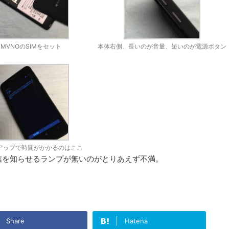
MVNOのSIMをセット
本体右側、長いのが音量、短いのが電源ボタン
アップで時間がかかるのはここ
信を知らせるランプが無いのがとりあえず不満。
Share
Hatena