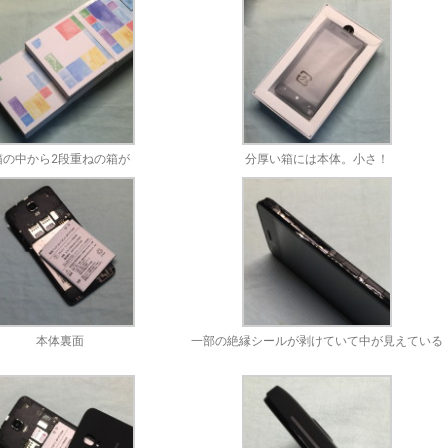
箱の中から2段重ねの箱が
分厚い箱には本体。小さ！
本体裏面
一部の絶縁シールが剥けていて中が見えている