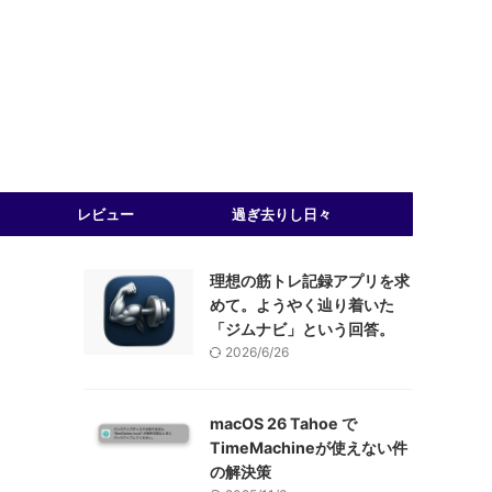
レビュー
過ぎ去りし日々
理想の筋トレ記録アプリを求
めて。ようやく辿り着いた
「ジムナビ」という回答。
2026/6/26
macOS 26 Tahoe で
TimeMachineが使えない件
の解決策