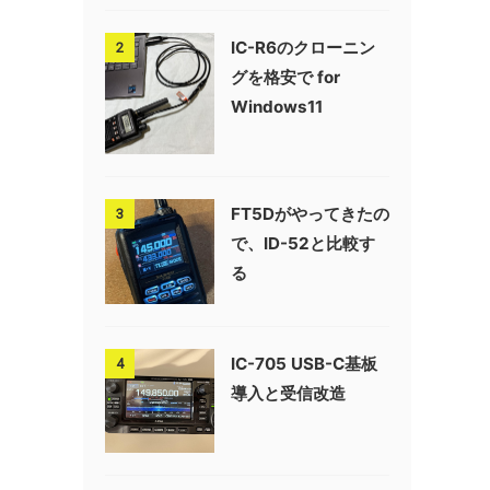
IC-R6のクローニン
2
グを格安で for
Windows11
FT5Dがやってきたの
3
で、ID-52と比較す
る
IC-705 USB-C基板
4
導入と受信改造