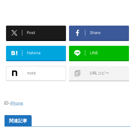
Post
Share
Hatena
LINE
note
URLコピー
-
iPhone
関連記事