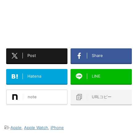
Post
Share
Hatena
LINE
note
URLコピー
-
Apple
,
Apple Watch
,
iPhone