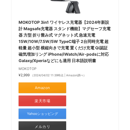
MOKOTOP 3in1 ワイヤレス充電器【2024年新設
計 Magsafe充電器 スタンド機能】マグセーフ充電
器 方型 折り畳み式 マグネット式 急速充電
15W/10W/7.5W/5W TypeC端子 2台同時充電 超
軽量 超小型 横縦向きで充電 置くだけ充電 Qi認証
磁気増加リング iPhone/iWatch/Air-podsに対応
Galaxy/Xperiaなどにも適用 日本語説明書
MOKOTOP
¥2,999
（2024/04/02 11:39時点 | Amazon調べ）
Amazon
楽天市場
Yahooショッピング
メルカリ