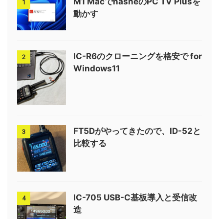
M1 MacでnasneのPC TV Plusを
1
動かす
IC-R6のクローニングを格安で for
2
Windows11
FT5Dがやってきたので、ID-52と
3
比較する
IC-705 USB-C基板導入と受信改
4
造