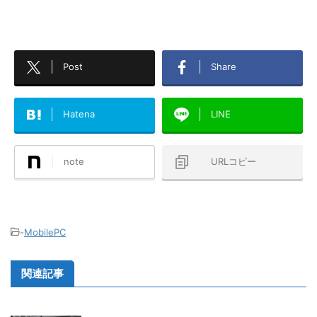
Post
Share
Hatena
LINE
note
URLコピー
-
MobilePC
関連記事