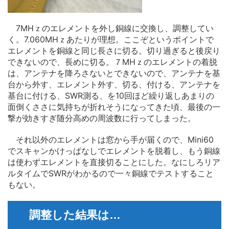
7MHｚのエレメントを外し銅線に交換し、調整してい
く。7.060MHｚあたりが理想。ここぞというポイントで
エレメントを銅線と同じ長さに切る。切り過ぎると後戻り
できないので、長めに切る。７MHｚのエレメントの着脱
は、アンテナを降ろさないとできないので、アンテナを基
台から外す、エレメント外す、切る、付ける、アンテナを
基台に付ける、SWR測る、を10回ほど繰り返しあまりの
面倒くささに気持ちが折れそうになってきた頃、最後の一
撃が効きすぎ随分高めの周波数に行ってしまった。
それ以外のエレメントは窓から手が届くので、Mini60
でスキャンかけっぱなしでエレメントを脱着し、もう銅線
は使わずエレメントを直接切ることにした。なにしろリア
ルタイムでSWRがわかるので一々銅線でテストすること
もない。
調整した結果は…