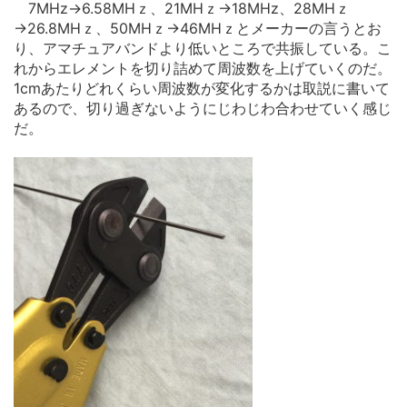
7MHz→6.58MHｚ、21MHｚ→18MHz、28MHｚ
→26.8MHｚ、50MHｚ→46MHｚとメーカーの言うとお
り、アマチュアバンドより低いところで共振している。こ
れからエレメントを切り詰めて周波数を上げていくのだ。
1cmあたりどれくらい周波数が変化するかは取説に書いて
あるので、切り過ぎないようにじわじわ合わせていく感じ
だ。