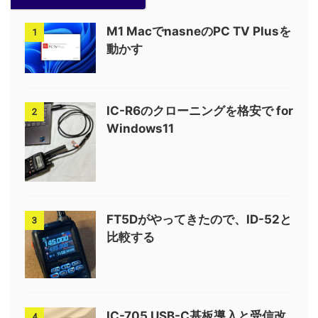
M1 MacでnasneのPC TV Plusを
1
動かす
IC-R6のクローニングを格安で for
2
Windows11
FT5Dがやってきたので、ID-52と
3
比較する
IC-705 USB-C基板導入と受信改
4