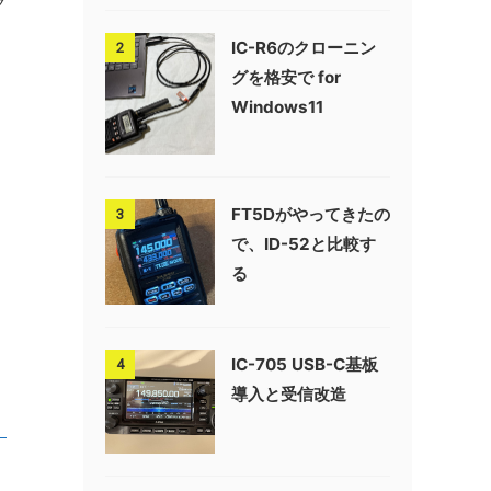
グ
IC-R6のクローニン
2
グを格安で for
Windows11
FT5Dがやってきたの
3
で、ID-52と比較す
る
IC-705 USB-C基板
4
導入と受信改造