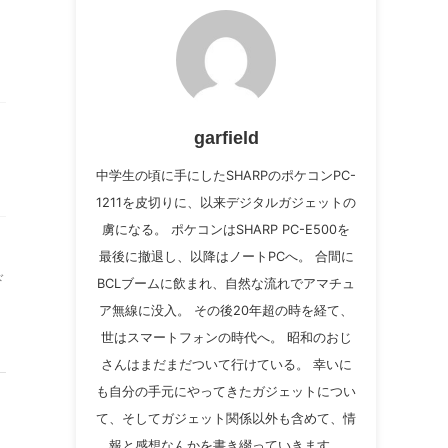
garfield
中学生の頃に手にしたSHARPのポケコンPC-
1211を皮切りに、以来デジタルガジェットの
虜になる。 ポケコンはSHARP PC-E500を
最後に撤退し、以降はノートPCへ。 合間に
ド
BCLブームに飲まれ、自然な流れでアマチュ
ア無線に没入。 その後20年超の時を経て、
世はスマートフォンの時代へ。 昭和のおじ
さんはまだまだついて行けている。 幸いに
も自分の手元にやってきたガジェットについ
て、そしてガジェット関係以外も含めて、情
報と感想なんかを書き綴っていきます。