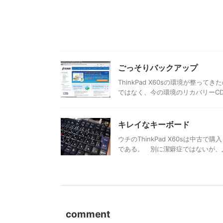
ごっそりバックアップ
ThinkPad X60sの環境が整
ではなく、今の環境のリカバリーCD/
キレイなキーボード
ウチのThinkPad X60sは中
である。 別に潔癖症ではないが、人
comment