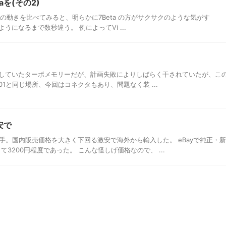
taを(その2)
taと7Betaの動きを比べてみると、明らかに7Beta の方がサクサクのような気がす
になるまで数秒違う。 例によってVi ...
く、入手していたターボメモリーだが、計画失敗によりしばらく干されていたが、こ
201と同じ場所、今回はコネクタもあり、問題なく装 ...
安で
入手。国内販売価格を大きく下回る激安で海外から輸入した。 eBayで純正・新
て3200円程度であった。 こんな怪しげ価格なので、 ...