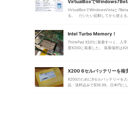
VirtualBoxでWindows7Be
VirtualBoxでWindowsVis
る。 だいたい起動してから使えるよう
Intel Turbo Memory！
ThinkPad X201に装着すべ
度X200に装着した。 装着場所はX
X200 6セルバッテリーを格
X200のために6セルバッテリーを
品・送料込みで$39.99。日本円にし