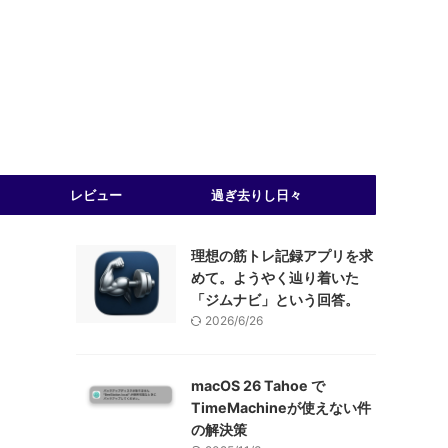
レビュー
過ぎ去りし日々
理想の筋トレ記録アプリを求
めて。ようやく辿り着いた
「ジムナビ」という回答。
2026/6/26
macOS 26 Tahoe で
TimeMachineが使えない件
の解決策