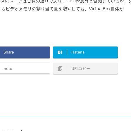
デックスのスコアはご覧の通りであり、CPUが意外と健闘しているが、
ビデオメモリの割り当て量を増やしても、VirtualBox自体が
Share
Hatena
note
URLコピー