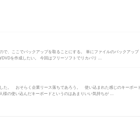
ってきたので、ここでバックアップを取ることにする。 単にファイルのバックアップ
DVDを作成したい。 今回はフリーソフトでリカバリ ...
古で購入した。 おそらく企業リース落ちであろう。 使い込まれた感じのキーボー
様の使い込んだキーボードというのはあまりいい気持ちが ...