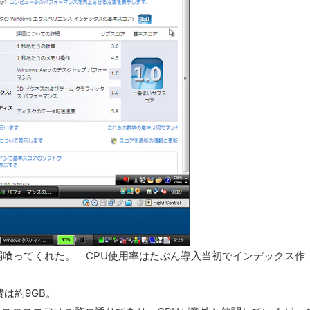
GB弱喰ってくれた。 CPU使用率はたぶん導入当初でインデックス作
。
消費は約9GB。